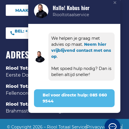
Hallo! Kobus hier
MAAK DIRECT EEN ONLINE AFSPRAAK
Riooltotaalservice
BEL:
+31 (0) 85 06 09
544
We helpen je graag met
advies op maat.
Neem hier
vrijblijvend contact met ons
ADRES
op
.
Riool Totaal Service Den Bosch
Met spoed hulp nodig? Dan is
bellen altijd sneller!
Eerste Donk 121 ‘s-Hertogenbosch, 5233 HK
Riool Totaal Service Eindhoven
Fellenoord 35 Eindhoven, 5612 AA
Bel voor directe hulp: 085 060
9544
Riool Totaal Service Tilburg
Brahmsstraat 84 Tilburg, 5011 DC
© Copyright 2026 – Riool Totaal Service
Privacyverklaring