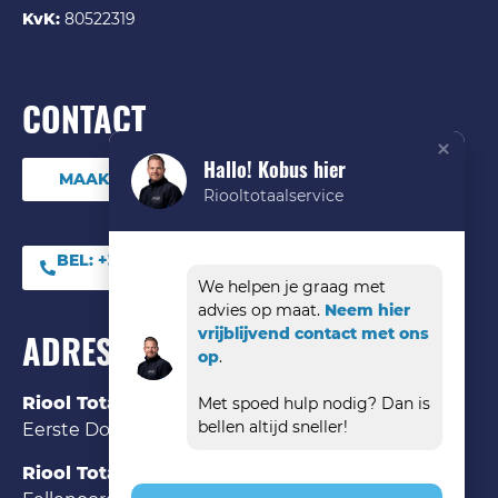
KvK:
80522319
CONTACT
Hallo! Kobus hier
MAAK DIRECT EEN ONLINE AFSPRAAK
Riooltotaalservice
BEL:
+31 (0) 85 06 09
544
We helpen je graag met
advies op maat.
Neem hier
vrijblijvend contact met ons
ADRES
op
.
Riool Totaal Service Den Bosch
Met spoed hulp nodig? Dan is
bellen altijd sneller!
Eerste Donk 121 ‘s-Hertogenbosch, 5233 HK
Riool Totaal Service Eindhoven