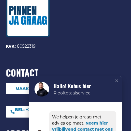
KvK:
80522319
CONTACT
Hallo! Kobus hier
MAAK DIRECT EEN ONLINE AFSPRAAK
Riooltotaalservice
BEL:
+31 (0) 85 06 09
544
We helpen je graag met
advies op maat.
Neem hier
vrijblijvend contact met ons