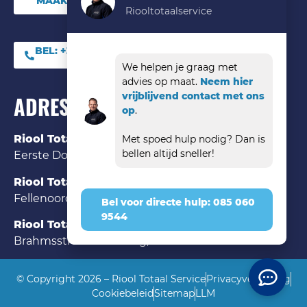
MAAK DIRECT EEN ONLINE AFSPRAAK
Riooltotaalservice
BEL:
+31 (0) 85 06 09
544
We helpen je graag met
advies op maat.
Neem hier
vrijblijvend contact met ons
ADRES
op
.
Riool Totaal Service Den Bosch
Met spoed hulp nodig? Dan is
bellen altijd sneller!
Eerste Donk 121 ‘s-Hertogenbosch, 5233 HK
Riool Totaal Service Eindhoven
Fellenoord 35 Eindhoven, 5612 AA
Bel voor directe hulp: 085 060
9544
Riool Totaal Service Tilburg
Brahmsstraat 84 Tilburg, 5011 DC
© Copyright 2026 – Riool Totaal Service
Privacyverklaring
Cookiebeleid
Sitemap
LLM