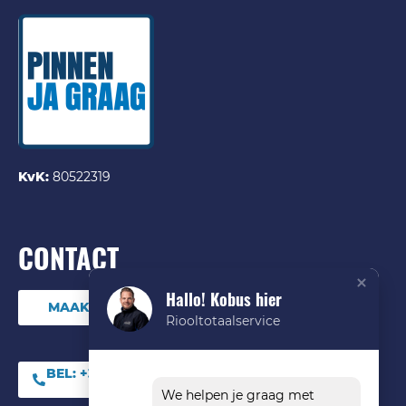
KvK:
80522319
CONTACT
Hallo! Kobus hier
MAAK DIRECT EEN ONLINE AFSPRAAK
Riooltotaalservice
BEL:
+31 (0) 85 06 09
544
We helpen je graag met