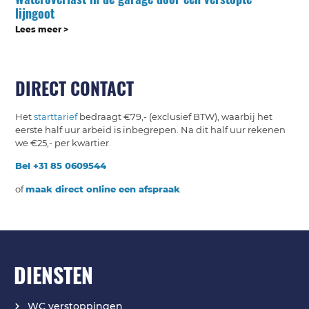
lijngoot
Lees meer >
DIRECT CONTACT
Het
starttarief
bedraagt €79,- (exclusief BTW), waarbij het
eerste half uur arbeid is inbegrepen. Na dit half uur rekenen
we €25,- per kwartier.
Bel +31 85 0609544
of
maak direct online een afspraak
DIENSTEN
WC verstoppingen