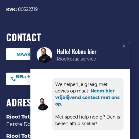
KvK:
80522319
CONTACT
Hallo! Kobus hier
MAAK DIRECT EEN ONLINE AFSPRAAK
Riooltotaalservice
BEL:
+31 (0) 85 06 09
544
We helpen je graag met
advies op maat.
Neem hier
vrijblijvend contact met ons
ADRES
op
.
Riool Totaal Service Den Bosch
Met spoed hulp nodig? Dan is
bellen altijd sneller!
Eerste Donk 121 ‘s-Hertogenbosch, 5233 HK
Riool Totaal Service Eindhoven