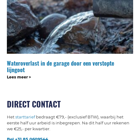
Wateroverlast in de garage door een verstopte
lijngoot
Lees meer >
DIRECT CONTACT
Het
starttarief
bedraagt €79,- (exclusief BTW), waarbij het
eerste half uur arbeid is inbegrepen. Na dit half uur rekenen
we €25,- per kwartier.
Bel +31 85 0609544