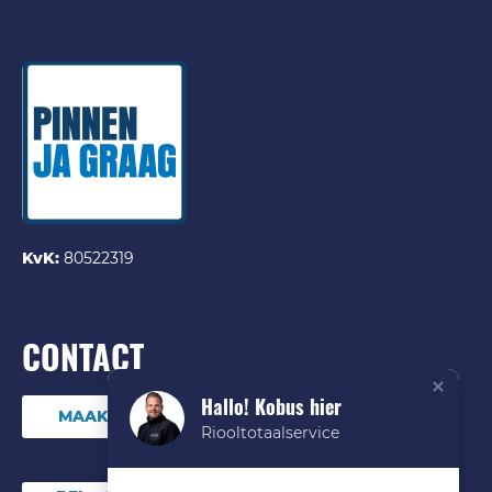
KvK:
80522319
CONTACT
Hallo! Kobus hier
MAAK DIRECT EEN ONLINE AFSPRAAK
Riooltotaalservice