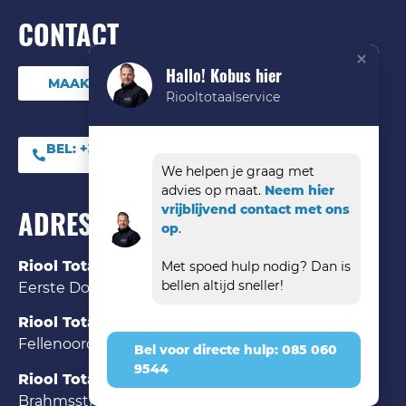
CONTACT
Hallo! Kobus hier
MAAK DIRECT EEN ONLINE AFSPRAAK
Riooltotaalservice
BEL:
+31 (0) 85 06 09
544
We helpen je graag met
advies op maat.
Neem hier
vrijblijvend contact met ons
ADRES
op
.
Riool Totaal Service Den Bosch
Met spoed hulp nodig? Dan is
bellen altijd sneller!
Eerste Donk 121 ‘s-Hertogenbosch, 5233 HK
Riool Totaal Service Eindhoven
Fellenoord 35 Eindhoven, 5612 AA
Bel voor directe hulp: 085 060
9544
Riool Totaal Service Tilburg
Brahmsstraat 84 Tilburg, 5011 DC