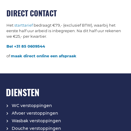
DIRECT CONTACT
Het
starttarief
bedraagt €79,- (exclusief BTW), waarbij het
eerste half uur arbeid is inbegrepen. Na dit half uur rekenen
we €25,- per kwartier.
Bel +31 85 0609544
of
maak direct online een afspraak
DIENSTEN
WC verstoppingen
Afvoer verstoppingen
Wasbak verstoppingen
Douche verstoppingen